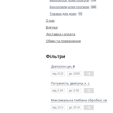
Бензокоси, електрокоси
114
Бензопили,електропили
243
Товари для дому
13
О нас
Відгуки
Доставка і оплата
Обмін та повернення
Фільтри
Діапазон цін, ₴
Потужність двигуна, к. с.
Максимальна глибина обробки, см