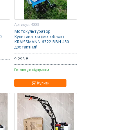
4883
Мотокультуратор
0
Культиватор (мотоблок)
KRAISSMANN 6322 BBH 430
двотактний
9 293 ₴
Готово до відправки
Купити