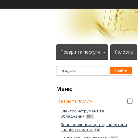
Товари та послуги
Головна
Знайти
Товары та послуги
Електроінструмент та
обладнання
934
Зварювальні апарати, інвертори
і напівавтомати
64