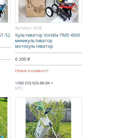
3238
GT-52
Культиватор Vorskla ПМЗ 4500
миникультиватор
мотокультиватор
6 200 ₴
Немає в наявності
+380 (50) 926-88-84
МТС