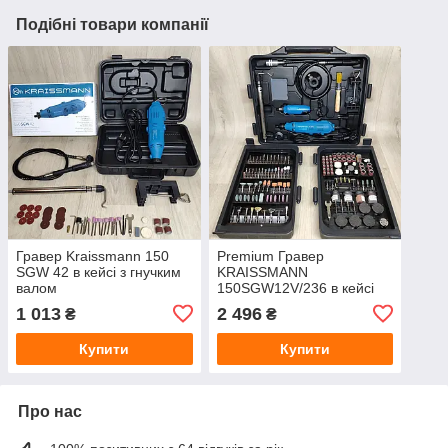
Подібні товари компанії
Гравер Kraissmann 150
Premium Гравер
SGW 42 в кейсі з гнучким
KRAISSMANN
валом
150SGW12V/236 в кейсі
1 013
2 496
₴
₴
Купити
Купити
Про нас