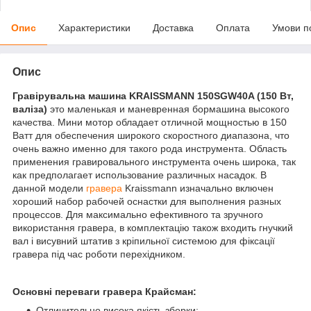
Опис
Характеристики
Доставка
Оплата
Умови п
Опис
Гравірувальна машина KRAISSMANN 150SGW40A (150 Вт,
валіза)
это маленькая и маневренная бормашина высокого
качества. Мини мотор обладает отличной мощностью в 150
Ватт для обеспечения широкого скоростного диапазона, что
очень важно именно для такого рода инструмента. Область
применения гравировального инструмента очень широка, так
как предполагает использование различных насадок. В
данной модели
гравера
Kraissmann изначально включен
хороший набор рабочей оснастки для выполнения разных
процессов. Для максимально ефективного та зручного
використання гравера, в комплектацію також входить гнучкий
вал і висувний штатив з кріпильної системою для фіксації
гравера під час роботи перехідником.
Основні переваги гравера Крайсман:
Отличительно висока якість зборки;