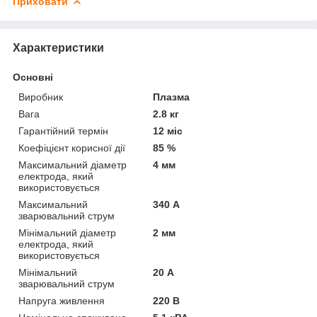
Приховати
Характеристики
Основні
Виробник
Плазма
Вага
2.8 кг
Гарантійний термін
12 міс
Коефіцієнт корисної дії
85 %
Максимальний діаметр
4 мм
електрода, який
використовується
Максимальний
340 А
зварювальний струм
Мінімальний діаметр
2 мм
електрода, який
використовується
Мінімальний
20 А
зварювальний струм
Напруга живлення
220 В