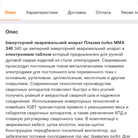
Опис
Характеристики
Доставка
Оплата
Умови п
Опис
Інверторний зварювальний апарат Плазма turbo ММА
340
340 це амперний інверторний зварювальний апарат
з
електронним таблом
который предназначен для ручной
дуговой сварки изделий из стали электродами. Сваривание
происходит постоянным током металлическими плавкими
электродами для постоянного или переменного тока с
основным, рутиловым, целлюлозным, кислотным и другим
покрытием. Современная технология производства
сварочных аппаратов позволяет быстро и без усилий
получить ровный и аккуратный сварной шов и надежное
соединение. Использование инверторных технологий и
новейших IGBT транзисторов привело к уменьшению веса и
габаритов сварочных аппаратов, а также увеличение КПД и
плавную регулировку сварочного тока. В комплектації є
зварювальні кабелі, щітка молоток, маска-щиток.
Конструкцією передбачено посилений вентилятор, що
забезпечує потужне охолодження під час тривалих робіт. Для