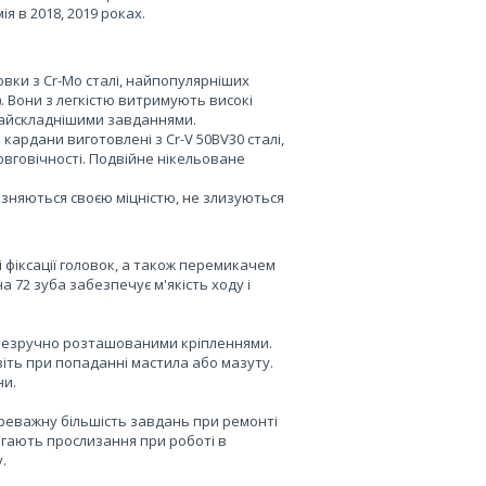
 в 2018, 2019 роках.
вки з Cr-Mo сталі, найпопулярніших
). Вони з легкістю витримують високі
 найскладнішими завданнями.
 кардани виготовлені з Cr-V 50BV30 сталі,
вговічності. Подвійне нікельоване
дрізняються своєю міцністю, не злизуються
 і фіксації головок, а також перемикачем
72 зуба забезпечує м'якість ходу і
 незручно розташованими кріпленнями.
віть при попаданні мастила або мазуту.
ни.
реважну більшість завдань при ремонті
бігають прослизання при роботі в
.