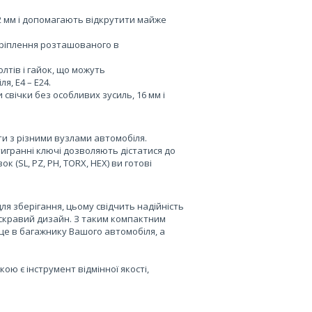
2 мм і допомагають відкрутити майже
кріплення розташованого в
олтів і гайок, що можуть
я, E4 – E24.
свічки без особливих зусиль, 16 мм і
оти з різними вузлами автомобіля.
тигранні ключі дозволяють дістатися до
 (SL, PZ, PH, TORX, HEX) ви готові
ля зберігання, цьому свідчить надійність
 яскравий дизайн. З таким компактним
сце в багажнику Вашого автомобіля, а
ою є інструмент відмінної якості,