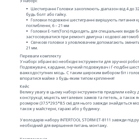
У наборі:
Шестигранні Головки захоплюють діапазон від 4 до 3
будь болт або гайку.
Головки подовжені шестигранні вирішують питання 
поглибленні, 6 – 21 мм
Головки Е-тип(Torx) підходять для спеціальних видів б
застосовуватися при ремонті двигуна і ходової автомобіл
Свічкові головки з уловлювачем допомагають змінити 
21 мм.
Переваги комплекту
У наборі зібрані всі необхідні інструменти для зручної роб
Подовжувачі, кардани, гнучкий подовжувач і Г-подібні шес
важкодоступних місць. C таким широким вибором біт і головок
впоратися майже з будь-яким типом кріплення!
Кейс
Велику увагу в цьому наборі інструментів приділили кейсу д
конструкції, міцність металевих замків та петель, а також
розміром (37.5*29.5*8.5 см) для нього завжди знайдеться мі
також у майстерні, гаражі або у будинку.
У володарів набору INTERTOOL STORM ET-8111 завжди під рук
необхідний для вирішення питань монтажу.