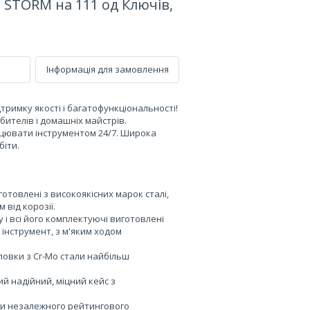
 STORM на 111 од Ключів,
Інформація для замовлення
тримку якості і багатофункціональності!
бителів і домашніх майстрів.
ацювати інструментом 24/7. Широка
біти.
отовлені з високоякісних марок сталі,
 від корозії.
 і всі його комплектуючі виготовлені
й інструмент, з м'яким ходом
оловки з Сг-Mo стали найбільш
й надійний, міцний кейс з
и незалежного рейтингового