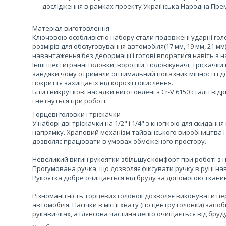
дослідження в рамках проекту Українська Народна Премія
Матеріал виготовлення
Ключовою особливістю набору стали подовжені ударні голо
розмірів для обслуговування автомобіля(17 мм, 19 мм, 21 мм
навантаження без деформації і готові впоратися навіть з
Інші шестигранні головки, воротки, подовжувачі, тріскачки і
завдяки чому отримали оптимальний показник міцності і до
покриття захищає їх від корозії і окислення.
Біти і викруткові насадки виготовлені з Cr-V 6150 сталі і ві
і не гнуться при роботі.
Торцеві головки і тріскачки
У наборі дві тріскачки на 1/2" і 1/4" з кнопкою для скидання
напрямку. Храповий механізм тайванського виробництва на 
дозволяє працювати в умовах обмеженого простору.
Невеликий вигин рукоятки збільшує комфорт при роботі з
Прогумована ручка, що дозволяє фіксувати ручку в руці на
Рукоятка добре очищається від бруду за допомогою ткани
Різноманітність торцевих головок дозволяє виконувати пе
автомобіля. Насічки в місці хвату (по центру головки) запо
рукавичках, а глянсова частина легко очищається від бруду