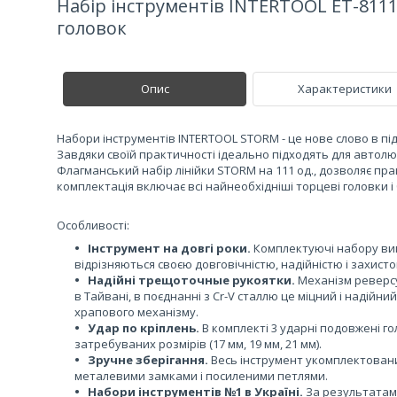
Набір інструментів INTERTOOL ET-8111
головок
Опис
Характеристики
Набори інструментів INTERTOOL STORM - це нове слово в під
Завдяки своїй практичності ідеально підходять для автолю
Флагманський набір лінійки STORM на 111 од., дозволяє пр
комплектація включає всі найнеобхідніші торцеві головки і 
Особливості:
Інструмент на довгі роки.
Комплектуючі набору виг
відрізняються своєю довговічністю, надійністю і захистом
Надійні трещоточные рукоятки.
Механізм реверсу
в Тайвані, в поєднанні з Cr-V сталлю це міцний і надійни
храпового механізму.
Удар по кріплень.
В комплекті 3 ударні подовжені г
затребуваних розмірів (17 мм, 19 мм, 21 мм).
Зручне зберігання.
Весь інструмент укомплектовани
металевими замками і посиленими петлями.
Набори інструментів №1 в Україні.
За результатам