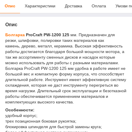
Опис
Характеристики
Доставка
Оплата
Умови п
Опис
Болгарка
ProCraft PW-1200 125
мм. Предназначен для
резки, шлифовки, полировки таких материалов как
камень, дерево, металл, керамика. Высокая эффективность
работы достигается благодаря большой мощности мотора, а
так же ассортименту сменных дисков и насадок которые
можно использовать для работы с разными материалами.
Болгарка ProCraft PW-1200 125 мм удобна в работе имеет не
большой вес и компактную форму корпуса, что способствует
длительной работе. Инструмент имеет эффективную систему
охлаждения, которая не даст инструменту перегреться во
время нагрузки. Длительный срок эксплуатации и безотказной
работы обеспечивается применением материалов и
комплектующих высокого качества.
Особенности:
удобный корпус;
трех позиционная боковая рукоятка;
блокировка шпинделя для быстрой замены круга;