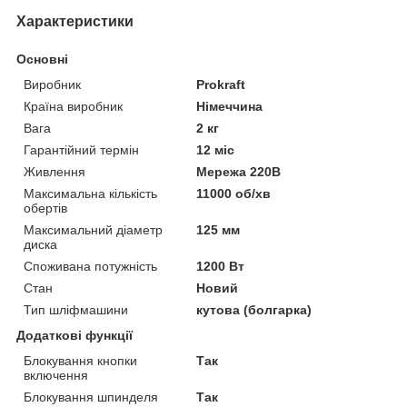
Характеристики
Основні
Виробник
Prokraft
Країна виробник
Німеччина
Вага
2 кг
Гарантійний термін
12 міс
Живлення
Мережа 220В
Максимальна кількість
11000 об/хв
обертів
Максимальний діаметр
125 мм
диска
Споживана потужність
1200 Вт
Стан
Новий
Тип шліфмашини
кутова (болгарка)
Додаткові функції
Блокування кнопки
Так
включення
Блокування шпинделя
Так