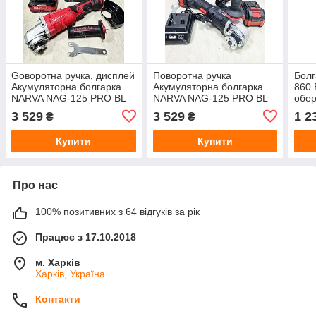
Gоворотна ручка, дисплей
Поворотна ручка
Болг
Акумуляторна болгарка
Акумуляторна болгарка
860 
NARVA NAG-125 PRO BL
NARVA NAG-125 PRO BL
обер
дисплей
3 529
3 529
1 2
₴
₴
Купити
Купити
Про нас
100% позитивних з 64 відгуків за рік
Працює з 17.10.2018
м. Харків
Харків, Україна
Контакти