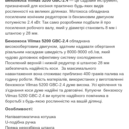
Бензокоса Vilmas 5200 GBC-2.4
— це садовий інструмент,
призначений для косіння практично будь-яких видів
рослинності на великих ділянках. Мотокоса обладнана
посиленим конічним редуктором із бензиновим двигуном
потужністю 2.4 кВт. Так само розробники подбали й про
посилення робочого валу, який у діаметрі становить 8 мм і
штангою у 28 мм.
Бензокоса Vilmas 5200 GBC-2.4
обладнана
високообертовим двигуном, здатним надавати обертання
різальним насадкам швидкість у 8000-9000 об./хв, який
чудово доповнює ефективну систему охолодження.
Посилений верхній і нижній редуктор зі штангою 28 мм
забезпечать надійність коси. За максимального
навантаження вона споживає приблизно 400 грамів палива на
годину роботи. Якість матеріалів, використаних у виготовленні
бензокоси Vilmas 5200 GBC-2.4 дуже висока. Усі кріплення та
з'єднання коси дуже надійні та довговічні. Купуючи бензокосу
Vilmas 5200 GBC-2.4 ви купуєте надійного помічника в
боротьбі з будь-якою рослинністю на вашій ділянці.
Особливості:
Напівавтоматична котушка
U-подібна ручка
Пряма нерозбірна штанга