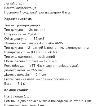
Легкий старт
Багата комплектація
Посилений суцільний вал діаметром 8 мм.
Характеристики:
Тип — Тример-кущоріз
Тип двигуна — 2x тактний
Потужність — 2,4 кВт
Об'єм двигуна — 52 см3
Живлення — бензин АІ-92 або АІ-95
Тип двигуна — 2-тактний із повітряним охолодженням
Швидкість х.х. — 8000-9000 об./хв
Тип охолодження — повітряний
Об'єм паливного бака — 1200 мл
Реж. оборуд. — (3Т Ніж + шпуля-напівавтомат):
діаметр ножа — 255 мм
діаметр волосіні — 2.4 мм
Розташування вала — прямий посилений
Вага — 7.1 кг
Комплектація:
Ніж 3 лопаті 1 шт.
Ремінь на два плеча з м'якою накладкою на стегно 1 шт.
Шпуля-напівавтомат 1 шт.