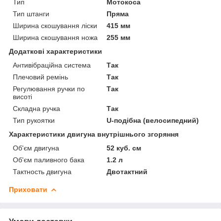
Тип
Мотокоса
Тип штанги
Пряма
Ширина скошування ліски
415 мм
Ширина скошування ножа
255 мм
Додаткові характеристики
Антивібраційна система
Так
Плечовий ремінь
Так
Регулювання ручки по
Так
висоті
Складна ручка
Так
Тип рукоятки
U-подібна (велосипедний)
Характеристики двигуна внутрішнього згоряння
Об'єм двигуна
52 куб. см
Об'єм паливного бака
1.2 л
Тактность двигуна
Двотактний
Приховати