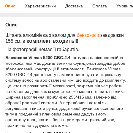
Опис
Характеристики
Доставка
Оплата
Умови п
Опис
Штанга алюмінієва з валом для
бензокоси
завдовжки
комплект входить
155 см, в
!!!
На фотографії немає її габаритів.
Бензокоса Vilmas 5200 GBC-2.4
потужна напівпрофесійна
мотокоса, яка має досить великий функціонал завдяки добре
збалансованій конструкції й економності. Бензокоса Vilmas
5200 GBC-2.4 дасть змогу вам використовувати як різальну
систему волосінь або сталевий ніж, що входить до комплекту,
що істотно розширить її можливості, зокрема під час роботи
на складних ділянках із сухостою. Не менш потішить і велика
ширина захоплення, приблизно 255/415 мм, залежно від
обраної різальної системи. А передбачені деталі як
регулювання висоти ручки, додаткової ручки велосипедного
типу в поєднанні з плечовим ременем дадуть змогу
оператору працювати з бензо тримерами тривалий час,
практично не відчуваючи втоми.