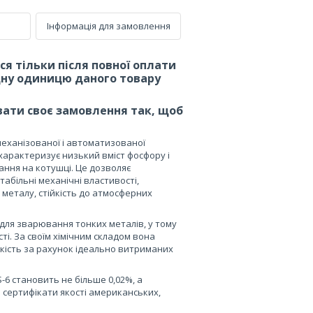
Інформація для замовлення
ся тільки після повної оплати
дну одиницю даного товару
ати своє замовлення так, щоб
механізованої і автоматизованої
характеризує низький вміст фосфору і
вання на котушці. Це дозволяє
табільні механічні властивості,
металу, стійкість до атмосферних
 для зварювання тонких металів, у тому
сті. За своїм хімічним складом вона
якість за рахунок ідеально витриманих
-6 становить не більше 0,02%, а
і сертифікати якості американських,