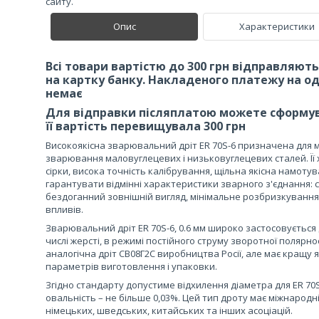
сайту.
Опис
Характеристики
Всі товари вартістю до 300 грн відправляють
на картку банку. Накладеного платежу на о
немає
Для відправки післяплатою можете сформув
її вартість перевищувала 300 грн
Високоякісна зварювальний дріт ER 70S-6 призначена для 
зварювання маловуглецевих і низьковуглецевих сталей. Її 
сірки, висока точність калібрування, щільна якісна намоту
гарантувати відмінні характеристики зварного з'єднання: с
бездоганний зовнішній вигляд, мінімальне розбризкування 
впливів.
Зварювальний дріт ER 70S-6, 0.6 мм широко застосовується
числі жерсті, в режимі постійного струму зворотної полярно
аналогічна дріт СВ08Г2С виробництва Росії, але має кращу 
параметрів виготовлення і упаковки.
Згідно стандарту допустиме відхилення діаметра для ER 70S
овальність – не більше 0,03%. Цей тип дроту має міжнародн
німецьких, шведських, китайських та інших асоціацій.