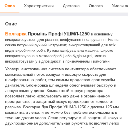
Опис
Характеристики
Доставка
Оплата
Умови п
Опис
Болгарка
Промінь Профі УШМЛ-1250
в основному
використовується для різання, шліфування і полірування. Являє
собою потужний ручний інструмент, використовуваний для всіх
видів виробничих робіт. Кутова шліфувальна машина, широко
використовувана в металообробці або будівництві, можна
використовувати у відповідності з призначенням і вимогами.
Усовершенствованная система вентилятора обеспечивает
максимальный поток воздуха и высокую скорость для
шлифовальных работ, тем самым продлевая срок службы
двигателя. Блокировка шпинделя обеспечивает быструю и
легкую замену диска. Компактный корпус редуктора
позволяет легко использовать его даже в ограниченном
пространстве, а защитный кожух предохраняет колесо от
разрыва. Болгарка Луч Профи УШМЛ-1250 с диском 125 мм
компактна и легка, и ее можно без проблем использовать в
течение долгих часов. Легко регулируемый защитный кожух и
двухпозиционная дополнительная рукоятка позволяет легко