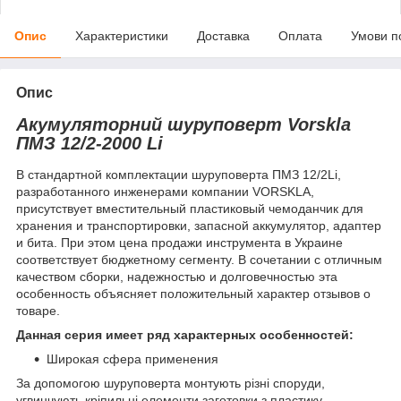
Опис
Характеристики
Доставка
Оплата
Умови п
Опис
Акумуляторний шуруповерт Vorskla
ПМЗ 12/2-2000 Li
В стандартной комплектации шуруповерта ПМЗ 12/2Li,
разработанного инженерами компании VORSKLA,
присутствует вместительный пластиковый чемоданчик для
хранения и транспортировки, запасной аккумулятор, адаптер
и бита. При этом цена продажи инструмента в Украине
соответствует бюджетному сегменту. В сочетании с отличным
качеством сборки, надежностью и долговечностью эта
особенность объясняет положительный характер отзывов о
товаре.
Данная серия имеет ряд характерных особенностей:
Широкая сфера применения
За допомогою шуруповерта монтують різні споруди,
угвинчують кріпильні елементи заготовки з пластику,