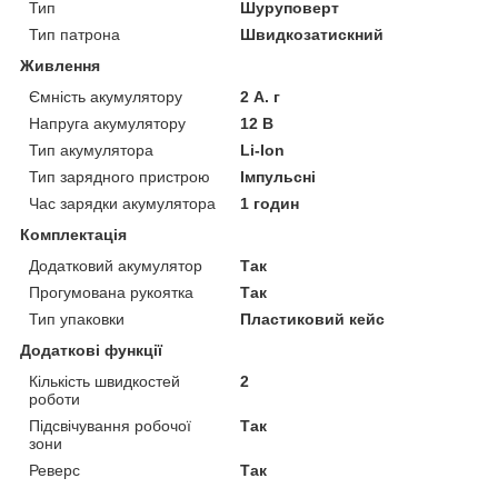
Тип
Шуруповерт
Тип патрона
Швидкозатискний
Живлення
Ємність акумулятору
2 А. г
Напруга акумулятору
12 В
Тип акумулятора
Li-Ion
Тип зарядного пристрою
Імпульсні
Час зарядки акумулятора
1 годин
Комплектація
Додатковий акумулятор
Так
Прогумована рукоятка
Так
Тип упаковки
Пластиковий кейс
Додаткові функції
Кількість швидкостей
2
роботи
Підсвічування робочої
Так
зони
Реверс
Так