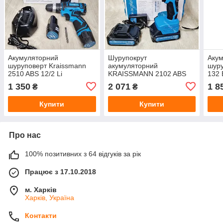
Акумуляторний
Шурупокрут
Аку
шуруповерт Kraissmann
акумуляторний
шур
2510 ABS 12/2 Li
KRAISSMANN 2102 ABS
132 
20/2 MPOWER 20 Series
1 350
2 071
1 8
₴
₴
Купити
Купити
Про нас
100% позитивних з 64 відгуків за рік
Працює з 17.10.2018
м. Харків
Харків, Україна
Контакти