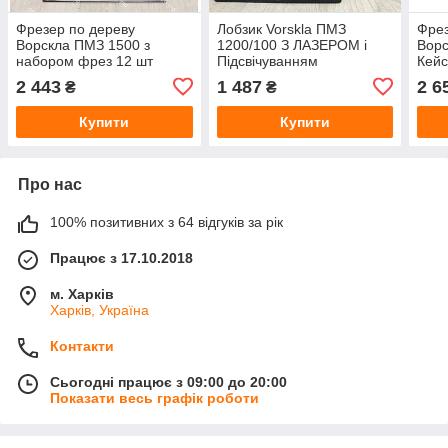
Фрезер по дереву
Лобзик Vorskla ПМЗ
Фрез
Ворскла ПМЗ 1500 з
1200/100 З ЛАЗЕРОМ і
Ворс
набором фрез 12 шт
Підсвічуванням
Кейс
2 443
1 487
2 6
₴
₴
Купити
Купити
Про нас
100% позитивних з 64 відгуків за рік
Працює з 17.10.2018
м. Харків
Харків, Україна
Контакти
Сьогодні працює з 09:00 до 20:00
Показати весь графік роботи