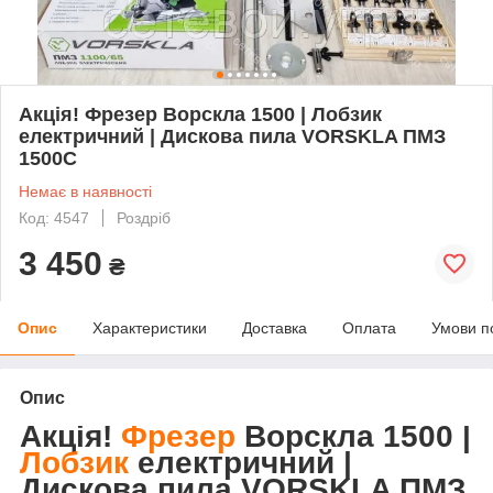
Акція! Фрезер Ворскла 1500 | Лобзик
електричний | Дискова пила VORSKLA ПМЗ
1500С
Немає в наявності
Код: 4547
Роздріб
3 450
₴
Опис
Характеристики
Доставка
Оплата
Умови п
Опис
Акція!
Фрезер
Ворскла 1500 |
Лобзик
електричний |
Дискова пила VORSKLA ПМЗ