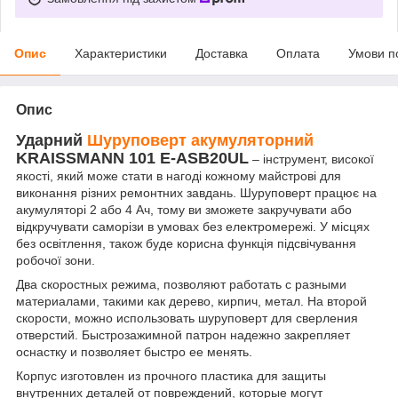
Опис
Характеристики
Доставка
Оплата
Умови п
Опис
Ударний
Шуруповерт акумуляторний
KRAISSMANN 101 E-ASB20UL
– інструмент, високої
якості, який може стати в нагоді кожному майстрові для
виконання різних ремонтних завдань. Шуруповерт працює на
акумуляторі 2 або 4 Ач, тому ви зможете закручувати або
відкручувати саморізи в умовах без електромережі. У місцях
без освітлення, також буде корисна функція підсвічування
робочої зони.
Два скоростных режима, позволяют работать с разными
материалами, такими как дерево, кирпич, метал. На второй
скорости, можно использовать шуруповерт для сверления
отверстий. Быстрозажимной патрон надежно закрепляет
оснастку и позволяет быстро ее менять.
Корпус изготовлен из прочного пластика для защиты
внутренних деталей от повреждений, которые могут