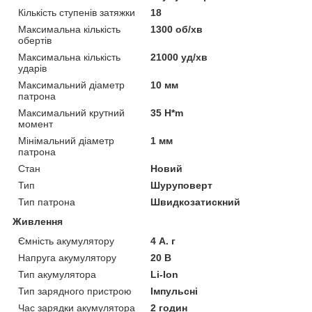
Кількість ступенів затяжки
18
Максимальна кількість
1300 об/хв
обертів
Максимальна кількість
21000 уд/хв
ударів
Максимальний діаметр
10 мм
патрона
Максимальний крутний
35 H*m
момент
Мінімальний діаметр
1 мм
патрона
Стан
Новий
Тип
Шуруповерт
Тип патрона
Швидкозатискний
Живлення
Ємність акумулятору
4 А. г
Напруга акумулятору
20 В
Тип акумулятора
Li-Ion
Тип зарядного пристрою
Імпульсні
Час зарядки акумулятора
2 годин