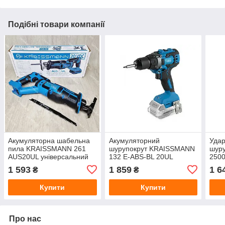
Подібні товари компанії
Акумуляторна шабельна
Акумуляторний
Удар
пила KRAISSMANN 261
шурупокрут KRAISSMANN
шуру
AUS20UL універсальний
132 E-ABS-BL 20UL
2500
battary line без
1 593
1 859
1 6
₴
₴
акумулятора
Купити
Купити
Про нас