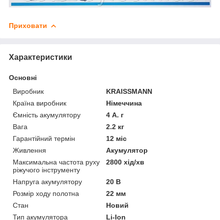
Приховати
Характеристики
Основні
Виробник
KRAISSMANN
Країна виробник
Німеччина
Ємність акумулятору
4 А. г
Вага
2.2 кг
Гарантійний термін
12 міс
Живлення
Акумулятор
Максимальна частота руху
2800 хід/хв
ріжучого інструменту
Напруга акумулятору
20 В
Розмір ходу полотна
22 мм
Стан
Новий
Тип акумулятора
Li-Ion