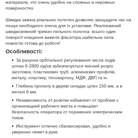
материала, что очень удобно на сложных и неровных
поверхностях.
Швидка заміна різальних полотен дозволяє заощадити час на
пошук необхідного ключа для їх установки. Реалізований
швидкознімний тримач пильного полотна: всього один
поворот/ клацання важеля фіксатора шабельна пила
повністю готова до роботи!
Особливості:
За рахунок орбітальної регулювання числа ходів
штока 0-2800 хід/хв забезпечується якісний розріз
заготовок, пластикових труб, алюмінієвих профілів,
металу, пластику, гіпсокартону, МДФ, ДВП та ін.
Глибина пропилу в дереві складає цілих 150 мм, а в
металі 8 мм.
Независимость от розетки избавляет от проблем с
организацией рабочего места и повышает
безопасность оператора от поражения электрическим
током.
Инструмент отлично сбалансирован, удобно и
уверенно лежит в руке.