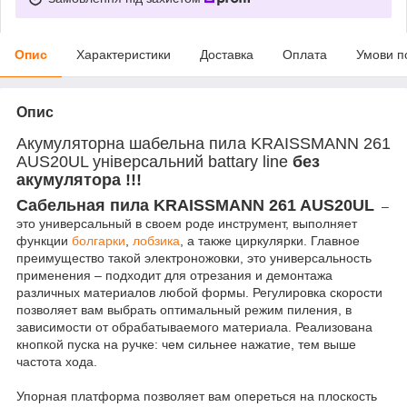
Опис
Характеристики
Доставка
Оплата
Умови п
Опис
Акумуляторна шабельна пила KRAISSMANN 261
AUS20UL універсальний battary line
без
акумулятора !!!
Сабельная пила KRAISSMANN 261 AUS20UL
–
это универсальный в своем роде инструмент, выполняет
функции
болгарки
,
лобзика
, а также циркулярки. Главное
преимущество такой электроножовки, это универсальность
применения – подходит для отрезания и демонтажа
различных материалов любой формы. Регулировка скорости
позволяет вам выбрать оптимальный режим пиления, в
зависимости от обрабатываемого материала. Реализована
кнопкой пуска на ручке: чем сильнее нажатие, тем выше
частота хода.
Упорная платформа позволяет вам опереться на плоскость