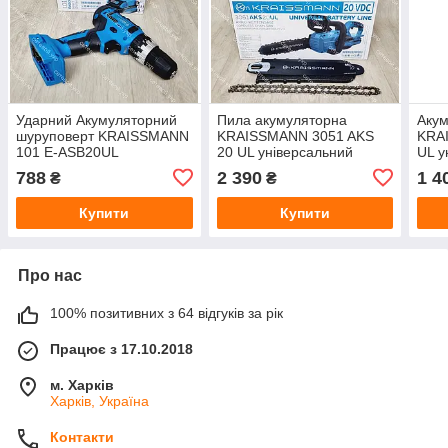
Ударний Акумуляторний
Пила акумуляторна
Акум
шуруповерт KRAISSMANN
KRAISSMANN 3051 AKS
KRA
101 E-ASB20UL
20 UL універсальний
UL у
універсальний battary line
battary line без
line
788
2 390
1 4
₴
₴
без акумулятора
акумулятора
Купити
Купити
Про нас
100% позитивних з 64 відгуків за рік
Працює з 17.10.2018
м. Харків
Харків, Україна
Контакти