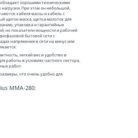
0 обладает хорошими техническими
нагрузки. При этом он небольшой,
чаются: кабеля массы и кабель с
ый щиток-маска, щетка-молоток для
иванию, упаковка и гарантийные
ой, но показатели мощности и рабочей
однофазовой бытовой сети с
епадах напряжения в сети на минус или
ижается.
ктность, легкий вес и удобство в
ля работы в условиях частного сектора,
тных работ.
размеры, что очень удобно для
ius MMA-280: