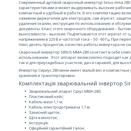
Современный дуговой сварочный инвертор Sirius mma 28
характеристиками и может выдерживать высокие рабочие 
компактный и удобный в работе. В его комплектацию вклю
зажимом-держателем для электродов, сам агрегат, защитн
удаления окалин, инструкция по использованию и обслуж
документы. Класс этого сварочного оборудования – бытов
выносливости – высокие. Подпитывается этот агрегат от 
напряжением в 220 В и частотой тока – 50 - 60 Гц. При пер
плюс десять процентов, качество работы инвертора не сн
Сварочный инвертор SIRIUS MMA-280 сочетает в себе компа
использовании. Этот аппарат великолепно подходит как д
так и для приусадебных участков, дач и гаражей, для высо
Инвертор Сириус 280 мини имеет малый вес и компактные 
хранения и транспортировки.
Комплектація зварювальний інвертор Sir
Зварювальний апарат Сіріус ММА-280;
Пластиковий кейс;
Кабель маси 1,1 м;
Кабель електродотримача 1,1 м;
Захисний щиток;
Щітка-молоток;
Інструкція;
Офіційний гарантійний талон;