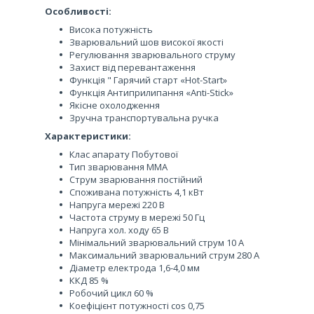
Особливості:
Висока потужність
Зварювальний шов високої якості
Регулювання зварювального струму
Захист від перевантаження
Функція " Гарячий старт «Hot-Start»
Функція Антиприлипання «Anti-Stick»
Якісне охолодження
Зручна транспортувальна ручка
Характеристики:
Клас апарату Побутової
Тип зварювання MMA
Струм зварювання постійний
Споживана потужність 4,1 кВт
Напруга мережі 220 В
Частота струму в мережі 50 Гц
Напруга хол. ходу 65 В
Мінімальний зварювальний струм 10 А
Максимальний зварювальний струм 280 А
Діаметр електрода 1,6-4,0 мм
ККД 85 %
Робочий цикл 60 %
Коефіцієнт потужності cos 0,75