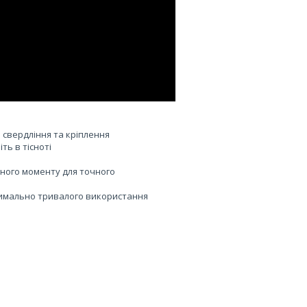
о свердління та кріплення
ь в тісноті
тного моменту для точного
ксимально тривалого використання