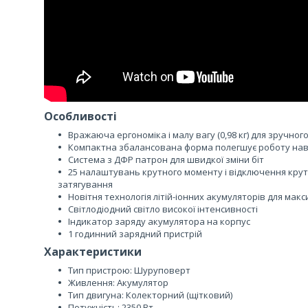
Особливості
Вражаюча ергономіка і малу вагу (0,98 кг) для зручног
Компактна збалансована форма полегшує роботу навіт
Система з ДФР патрон для швидкої зміни біт
25 налаштувань крутного моменту і відключення кру
затягування
Новітня технологія літій-іонних акумуляторів для ма
Світлодіодний світло високої інтенсивності
Індикатор заряду акумулятора на корпус
1 годинний зарядний пристрій
Характеристики
Тип пристрою: Шуруповерт
Живлення: Акумулятор
Тип двигуна: Колекторний (щітковий)
Потужність: 2350 Вт