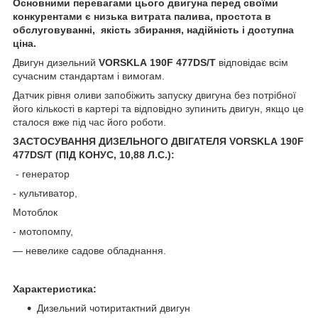
Основними перевагами цього двигуна перед своїми
конкурентами є низька витрата палива, простота в
обслуговуванні, якість збирання, надійність і доступна
ціна.
Двигун дизельний
VORSKLA 190F 477DS/T
відповідає всім
сучасним стандартам і вимогам.
Датчик рівня оливи запобіжить запуску двигуна без потрібної
його кількості в картері та відповідно зупинить двигун, якщо це
сталося вже під час його роботи.
ЗАСТОСУВАННЯ ДИЗЕЛЬНОГО ДВІГАТЕЛЯ VORSKLA 190F
477DS/T (
ПІД КОНУС
, 10,88 Л.С.):
- генератор
- культиватор,
Мотоблок
- мотопомпу,
— невелике садове обладнання.
Характеристика:
Дизельний чотиритактний двигун