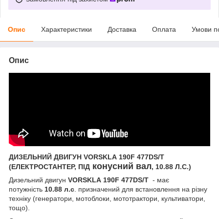
Опис
Характеристики
Доставка
Оплата
Умови п
Опис
ДИЗЕЛЬНИЙ ДВИГУН VORSKLA 190F 477DS/T
конусний вал
(ЕЛЕКТРОСТАНТЕР, ПІД
, 10.88 Л.С.)
Дизельний двигун
VORSKLA 190F 477DS/T
- має
потужність
10.88 л.с
. призначений для встановлення на різну
техніку (генератори, мотоблоки, мототрактори, культиватори,
тощо).