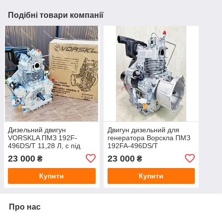
Подібні товари компанії
Дизельний двигун
Двигун дизельний для
VORSKLA ПМЗ 192F-
генератора Ворскла ПМЗ
496DS/T 11,28 Л, с під
192FA-496DS/T
конусний вал для
23 000
23 000
₴
₴
генератора
Купити
Купити
Про нас