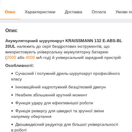
Опис
Характеристики
Доставка
Оплата
Умови п
Опис
Акумуляторний шурупокрут KRAISSMANN 132 E-ABS-BL
20UL
належить до серії бездротових інструментів, що
використовують універсальну акумуляторну батарею
(
2000
або
4000
мА·год) й універсальний зарядний пристрій.
Особливості:
Сучасний і потужний дриль-шурупокрут професійного
класу
Інноваційний надпотужний безщітковий двигун
Неабияк збільшений крутний момент
Функція удару для ефективнішої роботи
Функція реверсу для швидкої та зручної зміни
напрямку обертання
Двошвидкісний редуктор для більшої універсальності
в роботі