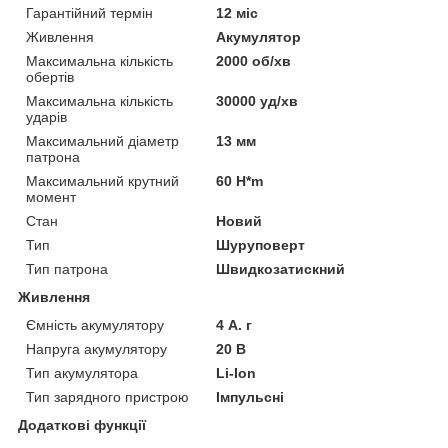
Гарантійний термін
12 міс
Живлення
Акумулятор
Максимальна кількість
2000 об/хв
обертів
Максимальна кількість
30000 уд/хв
ударів
Максимальний діаметр
13 мм
патрона
Максимальний крутний
60 H*m
момент
Стан
Новий
Тип
Шуруповерт
Тип патрона
Швидкозатискний
Живлення
Ємність акумулятору
4 А. г
Напруга акумулятору
20 В
Тип акумулятора
Li-Ion
Тип зарядного пристрою
Імпульсні
Додаткові функції