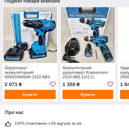
Подібні товари компанії
Шурупокрут
Акумуляторний
Удар
акумуляторний
шуруповерт Kraissmann
шуру
KRAISSMANN 2102 ABS
2510 ABS 12/2 Li
2500
20/2 MPOWER 20 Series
2 071
1 350
1 6
₴
₴
Купити
Купити
Про нас
100% позитивних з 64 відгуків за рік