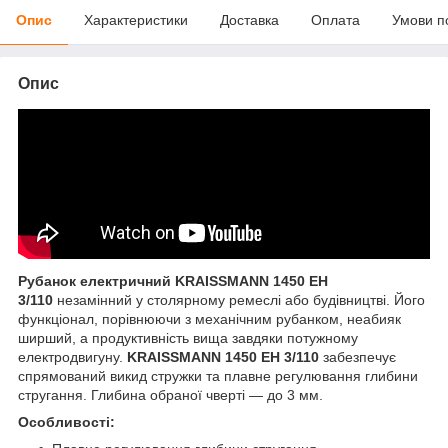
Опис
Характеристики
Доставка
Оплата
Умови п
Опис
Рубанок електричний KRAISSMANN 1450 EH
3/110
незамінний у столярному ремеслі або будівництві. Його
функціонал, порівнюючи з механічним рубанком, неабияк
ширший, а продуктивність вища завдяки потужному
електродвигуну.
KRAISSMANN 1450 EH 3/110
забезпечує
спрямований викид стружки та плавне регулювання глибини
стругання. Глибина обраної чверті — до 3 мм.
Особливості: