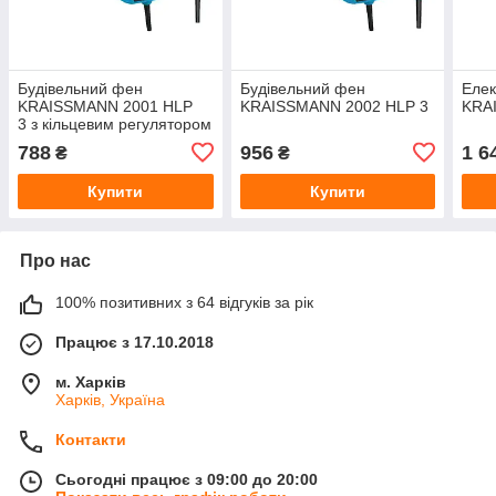
Будівельний фен
Будівельний фен
Елек
KRAISSMANN 2001 HLP
KRAISSMANN 2002 HLP 3
KRA
3 з кільцевим регулятором
788
956
1 6
₴
₴
Купити
Купити
Про нас
100% позитивних з 64 відгуків за рік
Працює з 17.10.2018
м. Харків
Харків, Україна
Контакти
Сьогодні працює з 09:00 до 20:00