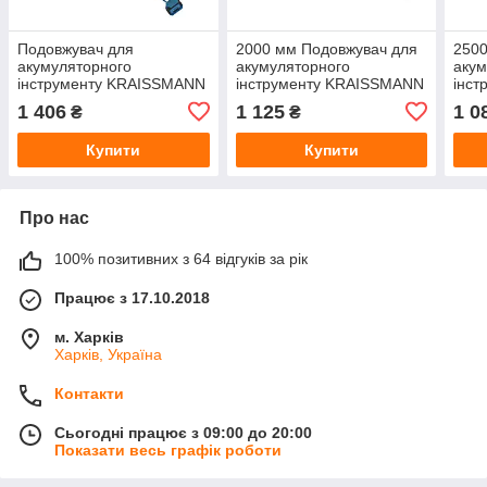
Подовжувач для
2000 мм Подовжувач для
250
акумуляторного
акумуляторного
акум
інструменту KRAISSMANN
інструменту KRAISSMANN
інст
VS'2500 (1.6-2.5 м)
VS'2000 (1.2-2 м)
ТШП-
1 406
1 125
1 0
₴
₴
Купити
Купити
Про нас
100% позитивних з 64 відгуків за рік
Працює з 17.10.2018
м. Харків
Харків, Україна
Контакти
Сьогодні працює з 09:00 до 20:00
Показати весь графік роботи