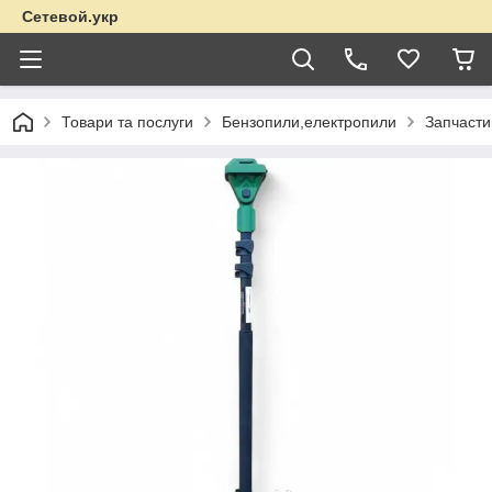
Сетевой.укр
Товари та послуги
Бензопили,електропили
Запчасти