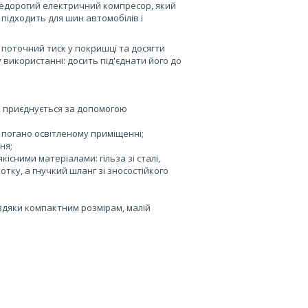
едорогий електричний компресор, який
підходить для шин автомобілів і
поточний тиск у покришці та досягти
використанні: досить під'єднати його до
, приєднується за допомогою
у погано освітленому приміщенні;
ня;
сними матеріалами: гільза зі сталі,
отку, а гнучкий шланг зі зносостійкого
дяки компактним розмірам, малій