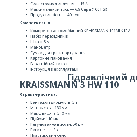
Сила струму живлення — 15 А
Максимальний тиск — 6.9 бара (100 PSI)
Продуктивність — 40 л/хв
Комплектація
Компресор автомобільний KRAISSMANN 101MLK12V
Набір перехідників
Шланг 5 м
Манометр
Сумка для транспортування
Картонне паковання
Гарантійний талон
Інструкція з експлуатації
Гідравлічний до
KRAISSMANN 3 HW 110
Характеристика:
Вантажопідйомність: 3 т
Мін. висота: 180 мм
Макс. висота: 340 мм
Підйом: 110 мм
Регулювання висоти: 50 мм
Вага нетто: 3 кг
Пластиковий кейс