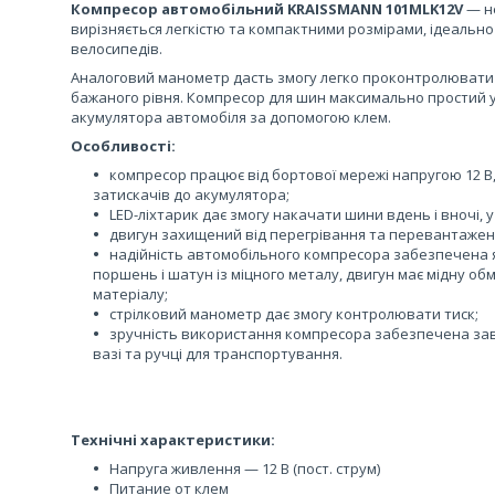
Компресор автомобільний KRAISSMANN 101MLK12V
— н
вирізняється легкістю та компактними розмірами, ідеально 
велосипедів.
Аналоговий манометр дасть змогу легко проконтролювати 
бажаного рівня. Компресор для шин максимально простий у 
акумулятора автомобіля за допомогою клем.
Особливості:
компресор працює від бортової мережі напругою 12 В
затискачів до акумулятора;
LED-ліхтарик дає змогу накачати шини вдень і вночі, 
двигун захищений від перегрівання та перевантажен
надійність автомобільного компресора забезпечена які
поршень і шатун із міцного металу, двигун має мідну обм
матеріалу;
стрілковий манометр дає змогу контролювати тиск;
зручність використання компресора забезпечена зав
вазі та ручці для транспортування.
Технічні характеристики:
Напруга живлення — 12 В (пост. струм)
Питание от клем