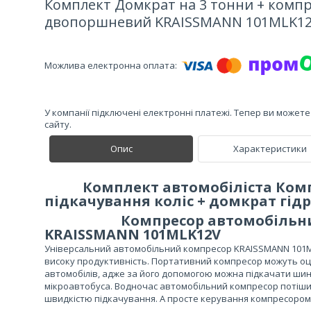
Комплект Домкрат на 3 тонни + комп
двопоршневий KRAISSMANN 101MLK1
У компанії підключені електронні платежі. Тепер ви может
сайту.
Опис
Характеристики
Комплект автомобіліста Комп
підкачування коліс + домкрат гід
Компресор автомобільний
KRAISSMANN 101MLK12V
Універсальний автомобільний компресор KRAISSMANN 101MLK
високу продуктивність. Портативний компресор можуть оці
автомобілів, адже за його допомогою можна підкачати шин
мікроавтобуса. Водночас автомобільний компресор потішит
швидкістю підкачування. А просте керування компресором