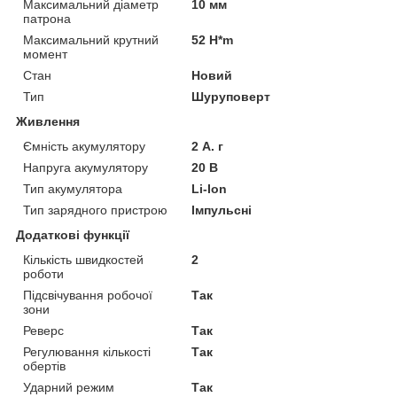
Максимальний діаметр
10 мм
патрона
Максимальний крутний
52 H*m
момент
Стан
Новий
Тип
Шуруповерт
Живлення
Ємність акумулятору
2 А. г
Напруга акумулятору
20 В
Тип акумулятора
Li-Ion
Тип зарядного пристрою
Імпульсні
Додаткові функції
Кількість швидкостей
2
роботи
Підсвічування робочої
Так
зони
Реверс
Так
Регулювання кількості
Так
обертів
Ударний режим
Так