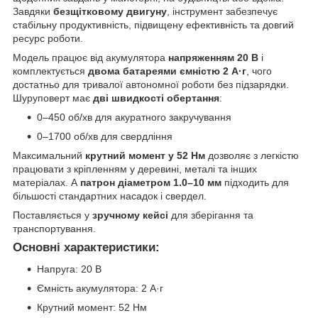
Завдяки
безщітковому двигуну
, інструмент забезпечує
стабільну продуктивність, підвищену ефективність та довгий
ресурс роботи.
Модель працює від акумулятора
напряженням 20 В
і
комплектується
двома батареями ємністю 2 А·г
, чого
достатньо для тривалої автономної роботи без підзарядки.
Шуруповерт має
дві швидкості обертання
:
0–450 об/хв для акуратного закручування
0–1700 об/хв для свердління
Максимальний
крутний момент у 52 Нм
дозволяє з легкістю
працювати з кріпленням у деревині, металі та інших
матеріалах. А
патрон діаметром 1.0–10 мм
підходить для
більшості стандартних насадок і свердел.
Поставляється у
зручному кейсі
для зберігання та
транспортування.
Основні характеристики:
Напруга: 20 В
Ємність акумулятора: 2 А·г
Крутний момент: 52 Нм