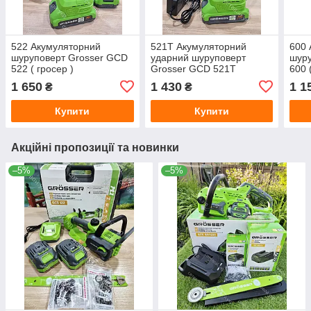
522 Акумуляторний
521T Акумуляторний
600 
шуруповерт Grosser GCD
ударний шуруповерт
шуру
522 ( гросер )
Grosser GCD 521T
600 
1 650
1 430
1 1
₴
₴
Купити
Купити
Акційні пропозиції та новинки
–5%
–5%