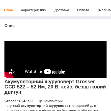
Опис
Характеристики
Доставка
Оплата
Умови п
Опис
Акумуляторний шуруповерт Grosser
GCD 522 – 52 Нм, 20 В, кейс, безщітковий
двигун
Grosser GCD 522
— це компактний і
потужний
акумуляторний шуруповерт
, створений для
щоденних завдань у майстерні, на будівництві або вдома.