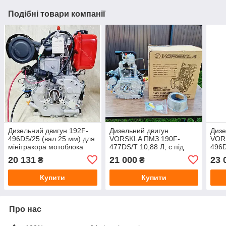
Подібні товари компанії
Дизельний двигун 192F-
Дизельний двигун
Дизе
496DS/25 (вал 25 мм) для
VORSKLA ПМЗ 190F-
VOR
мінітракора мотоблока
477DS/T 10,88 Л, с під
496D
конусний вал для
кону
20 131
21 000
23 
₴
₴
генератора
гене
Купити
Купити
Про нас