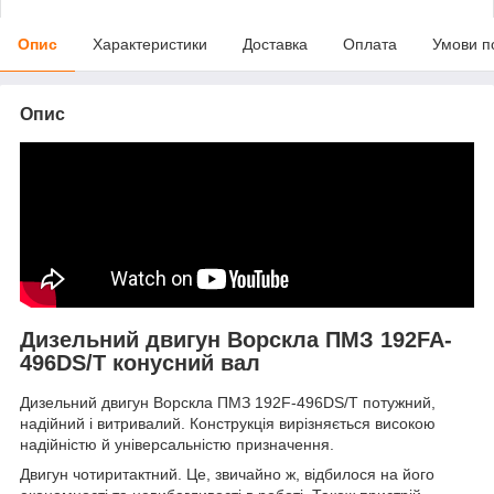
Опис
Характеристики
Доставка
Оплата
Умови п
Опис
Дизельний двигун Ворскла ПМЗ 192FA-
496DS/T конусний вал
Дизельний двигун Ворскла ПМЗ 192F-496DS/T потужний,
надійний і витривалий. Конструкція вирізняється високою
надійністю й універсальністю призначення.
Двигун чотиритактний. Це, звичайно ж, відбилося на його