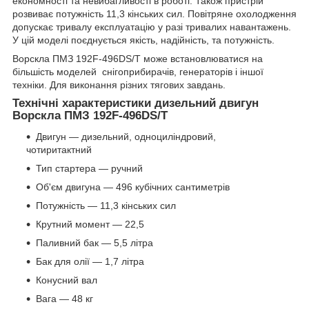
економності та невибагливості в роботі. Також пристрій
розвиває потужність 11,3 кінських сил. Повітряне охолодження
допускає тривалу експлуатацію у разі тривалих навантажень.
У цій моделі поєднується якість, надійність, та потужність.
Ворскла ПМЗ 192F-496DS/T може встановлюватися на
більшість моделей снігоприбирачів, генераторів і іншої
техніки. Для виконання різних тягових завдань.
Технічні характеристики дизельний двигун
Ворскла ПМЗ 192F-496DS/T
Двигун — дизельний, одноциліндровий,
чотиритактний
Тип стартера — ручний
Об'єм двигуна — 496 кубічних сантиметрів
Потужність — 11,3 кінських сил
Крутний момент — 22,5
Паливний бак — 5,5 літра
Бак для олії — 1,7 літра
Конусний вал
Вага — 48 кг