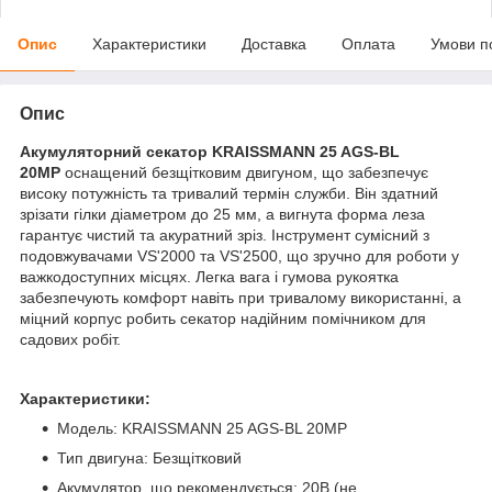
Опис
Характеристики
Доставка
Оплата
Умови п
Опис
Акумуляторний секатор KRAISSMANN 25 AGS-BL
20MP
оснащений безщітковим двигуном, що забезпечує
високу потужність та тривалий термін служби. Він здатний
зрізати гілки діаметром до 25 мм, а вигнута форма леза
гарантує чистий та акуратний зріз. Інструмент сумісний з
подовжувачами VS'2000 та VS'2500, що зручно для роботи у
важкодоступних місцях. Легка вага і гумова рукоятка
забезпечують комфорт навіть при тривалому використанні, а
міцний корпус робить секатор надійним помічником для
садових робіт.
Характеристики:
Модель: KRAISSMANN 25 AGS-BL 20MP
Тип двигуна: Безщітковий
Акумулятор, що рекомендується: 20В (не