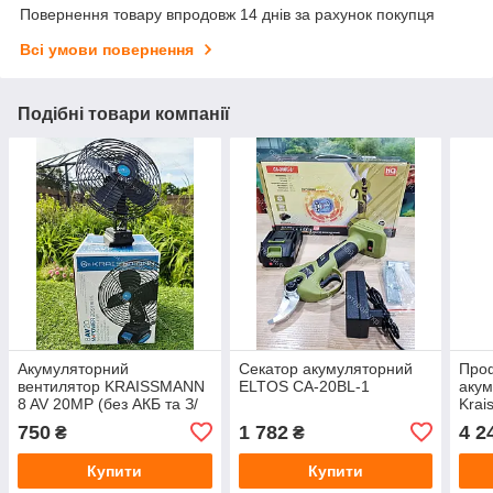
Повернення товару впродовж 14 днів за рахунок покупця
Всі умови повернення
Подібні товари компанії
Акумуляторний
Секатор акумуляторний
Проф
вентилятор KRAISSMANN
ELTOS CA-20BL-1
аку
8 AV 20MP (без АКБ та З/
Krai
П)
20/2
750
1 782
4 2
₴
₴
двиг
Купити
Купити