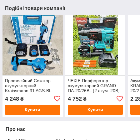
Подібні товари компанії
Професійний Секатор
ЧЕХІЯ Перфоратор
Акум
акумуляторний
акумуляторний GRAND
KRA
Kraissmann 31 AGS-BL
ПА-20/26BL (2 акум. 20В,
20/2
20/2 з безщітковим
6 А/год, Безщітковий
ЗП)
4 248
4 752
2 2
₴
₴
двигуном
Купити
Купити
Про нас