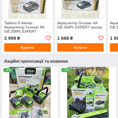
Tabless 8 Ампер
Акумулятор Grosser 4А
Акум
Акумулятор Grosser 8А
GB 204PL EXPERT гросер
GB 
GB 208PL EXPERT
2 999
1 688
1 6
₴
₴
Купити
Купити
Акційні пропозиції та новинки
–5%
–5%