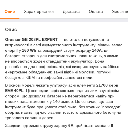
Опис
Характеристики
Доставка
Оплата
Умови п
Опис
Grosser GB 208PL EXPERT
— це еталон потужності та
витривалості в світі акумуляторного інструменту. Маючи запас
енергії у
160 Wh
та рекордний струм розряду
140А
, ця
батарея створена для екстремальних навантажень, з якими
не впорається жоден стандартний акумулятор. Вона
розроблена для професіоналів, які використовують найбільш
енергоємне обладнання: важкі відбійні молотки, потужні
безщіткові КШМ та професійні ланцюгові пили.
В основі моделі лежать ультрасучасні елементи
21700 серії
EVE 40PL
. Ці осередки вирізняються наднизьким внутрішнім
опором, що дозволяє батареї не перегріватися навіть при
пікових навантаженнях у 140 ампер. Це означає, що ваш
інструмент буде працювати стабільно, без жодних "просадок"
обертів, навіть під час різання товстого армованого бетону чи
тривалого валяння дерев.
Завдяки підтримці струму заряду
6А
, цей гігант ємністю
8