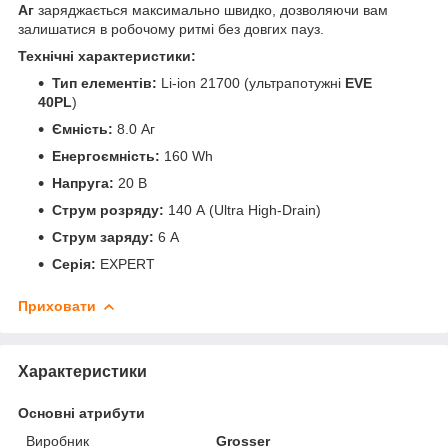
Аг
заряджається максимально швидко, дозволяючи вам
залишатися в робочому ритмі без довгих пауз.
Технічні характеристики:
Тип елементів:
Li-ion 21700 (ультрапотужні
EVE
40PL
)
Ємність:
8.0 Аг
Енергоємність:
160 Wh
Напруга:
20 В
Струм розряду:
140 А (Ultra High-Drain)
Струм заряду:
6 А
Серія:
EXPERT
Приховати
Характеристики
Основні атрибути
Виробник
Grosser