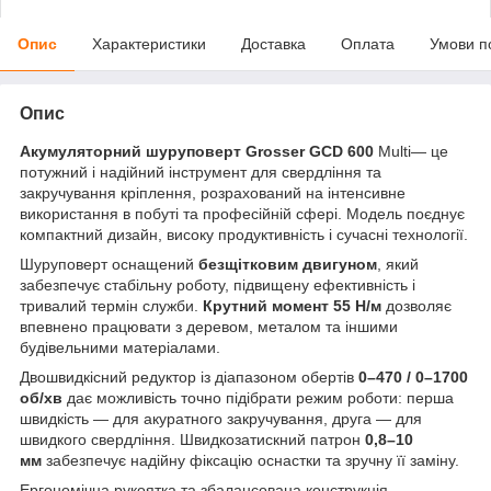
Опис
Характеристики
Доставка
Оплата
Умови п
Опис
Акумуляторний шуруповерт Grosser GCD 600
Multi— це
потужний і надійний інструмент для свердління та
закручування кріплення, розрахований на інтенсивне
використання в побуті та професійній сфері. Модель поєднує
компактний дизайн, високу продуктивність і сучасні технології.
Шуруповерт оснащений
безщітковим двигуном
, який
забезпечує стабільну роботу, підвищену ефективність і
тривалий термін служби.
Крутний момент 55 Н/м
дозволяє
впевнено працювати з деревом, металом та іншими
будівельними матеріалами.
Двошвидкісний редуктор із діапазоном обертів
0–470 / 0–1700
об/хв
дає можливість точно підібрати режим роботи: перша
швидкість — для акуратного закручування, друга — для
швидкого свердління. Швидкозатискний патрон
0,8–10
мм
забезпечує надійну фіксацію оснастки та зручну її заміну.
Ергономічна рукоятка та збалансована конструкція