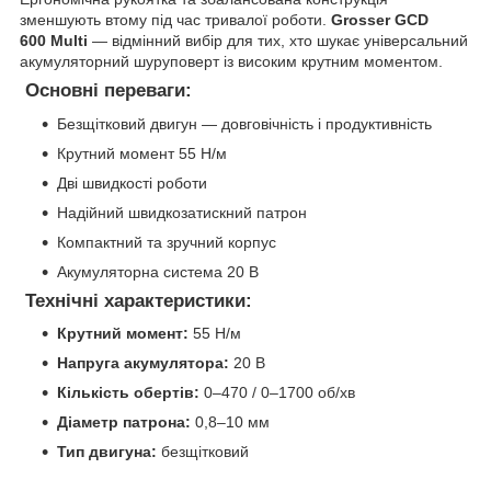
зменшують втому під час тривалої роботи.
Grosser GCD
600 Multi
— відмінний вибір для тих, хто шукає універсальний
акумуляторний шуруповерт із високим крутним моментом.
Основні переваги:
Безщітковий двигун — довговічність і продуктивність
Крутний момент 55 Н/м
Дві швидкості роботи
Надійний швидкозатискний патрон
Компактний та зручний корпус
Акумуляторна система 20 В
Технічні характеристики:
Крутний момент:
55 Н/м
Напруга акумулятора:
20 В
Кількість обертів:
0–470 / 0–1700 об/хв
Діаметр патрона:
0,8–10 мм
Тип двигуна:
безщітковий