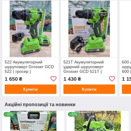
522 Акумуляторний
521T Акумуляторний
600 
шуруповерт Grosser GCD
ударний шуруповерт
шуру
522 ( гросер )
Grosser GCD 521T (
600 
гросер )
1 650
1 430
1 1
₴
₴
Купити
Купити
Акційні пропозиції та новинки
–5%
–5%