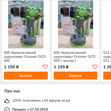
600 Акумуляторний
600 Акумуляторний
521 
шуруповерт Grosser GCD
шуруповерт Grosser GCD
шуру
600
600 ( гросер )
521
1 155
1 155
1 2
₴
₴
Купити
Купити
Про нас
100% позитивних з 64 відгуків за рік
Працює з 17.10.2018