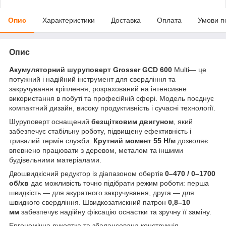
Опис
Характеристики
Доставка
Оплата
Умови п
Опис
Акумуляторний шуруповерт Grosser GCD 600
Multi— це
потужний і надійний інструмент для свердління та
закручування кріплення, розрахований на інтенсивне
використання в побуті та професійній сфері. Модель поєднує
компактний дизайн, високу продуктивність і сучасні технології.
Шуруповерт оснащений
безщітковим двигуном
, який
забезпечує стабільну роботу, підвищену ефективність і
тривалий термін служби.
Крутний момент 55 Н/м
дозволяє
впевнено працювати з деревом, металом та іншими
будівельними матеріалами.
Двошвидкісний редуктор із діапазоном обертів
0–470 / 0–1700
об/хв
дає можливість точно підібрати режим роботи: перша
швидкість — для акуратного закручування, друга — для
швидкого свердління. Швидкозатискний патрон
0,8–10
мм
забезпечує надійну фіксацію оснастки та зручну її заміну.
Ергономічна рукоятка та збалансована конструкція