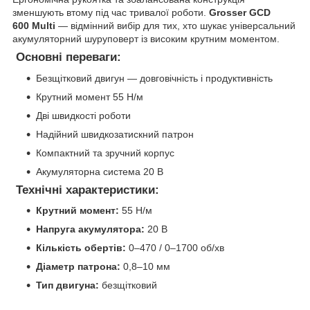
зменшують втому під час тривалої роботи.
Grosser GCD
600 Multi
— відмінний вибір для тих, хто шукає універсальний
акумуляторний шуруповерт із високим крутним моментом.
Основні переваги:
Безщітковий двигун — довговічність і продуктивність
Крутний момент 55 Н/м
Дві швидкості роботи
Надійний швидкозатискний патрон
Компактний та зручний корпус
Акумуляторна система 20 В
Технічні характеристики:
Крутний момент:
55 Н/м
Напруга акумулятора:
20 В
Кількість обертів:
0–470 / 0–1700 об/хв
Діаметр патрона:
0,8–10 мм
Тип двигуна:
безщітковий